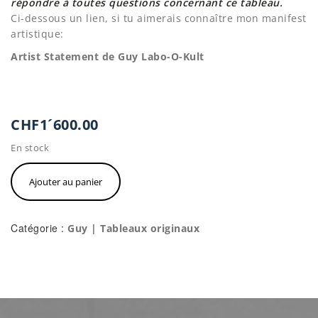
répondre à toutes questions concernant ce tableau.
Ci-dessous un lien, si tu aimerais connaître mon manifest
artistique:
Artist Statement de Guy Labo-O-Kult
CHF
1´600.00
En stock
quantité
Ajouter au panier
de
Guy
Labo-
O-
Catégorie :
Guy | Tableaux originaux
Kult
"Nuntius
Nigrum"
Oeuvre
Originale