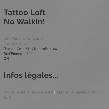
Tattoo Loft
No Walkin!
info@labo-o-kult.com
032 322 27 47
Rue du Contrôle | Kontrollstr. 24
Biel/Bienne
,
2502
CH
Infos légales...
Politique de confidentialité
|
Mentions légales - CGV -
DdR