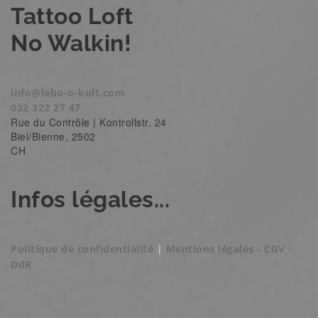
Tattoo Loft
No Walkin!
info@labo-o-kult.com
032 322 27 47
Rue du Contrôle | Kontrollstr. 24
Biel/Bienne
,
2502
CH
Infos légales...
Politique de confidentialité
|
Mentions légales - CGV -
DdR