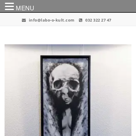
MENU
Skip
info@labo-o-kult.com
032 322 27 47
to
content