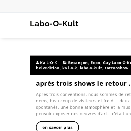
Skip
to
content
Labo-O-Kult
Tattoo & Art
,
,
Ka L-O-K
Besançon
Expo
Guy Labo-O-K
,
,
,
helvedition
ka l-o-k
labo-o-kult
tattooshow
après trois shows le retour 
Après trois conventions, nous sommes de r
noms, beaucoup de visiteurs et froid … deux
spontanés, une bonne atmosphère et la music
pouvoir exposer nos oeuvres d’art… c’était 
en savoir plus