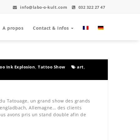
info@labo-o-kult.com
032 322 27 47
A propos
Contact & Infos
,
,
oo Ink Explosion
Tattoo Show
art
 du Tatouage, un grand show des grands
hengladbach, Allemagne… des clients
us avons pris un stand double afin de