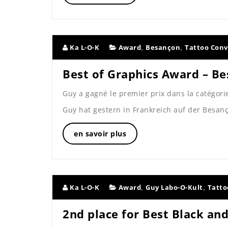
,
,
Ka L-O-K
Award
Besançon
Tattoo Con
Best of Graphics Award – B
Guy a gagné le premier prix dans la catégori
Guy hat gestern in Frankreich auf der Besan
en savoir plus
,
,
Ka L-O-K
Award
Guy Labo-O-Kult
Tatto
2nd place for Best Black an