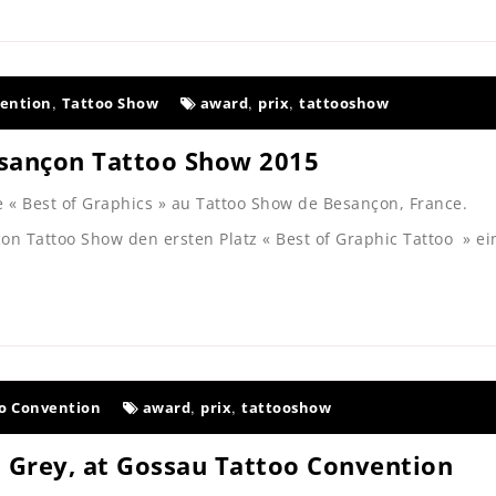
,
,
,
vention
Tattoo Show
award
prix
tattooshow
esançon Tattoo Show 2015
e « Best of Graphics » au Tattoo Show de Besançon, France.
çon Tattoo Show den ersten Platz « Best of Graphic Tattoo » e
,
,
o Convention
award
prix
tattooshow
d Grey, at Gossau Tattoo Convention