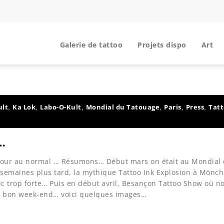
Galerie de tattoo
Projets dispo
Art
,
,
,
,
,
,
ult
Ka Lok
Labo-O-Kult
Mondial du Tatouage
Paris
Press
Tatt
…
etour au normal … Résumons… Début mars on était au Mondial
 semaines plus tard, la mythique Tattoo Ink Explosion à Mönc
 trop forte… Puis en début avril, Besançon Tattoo Show où no
un bon week-end… voici quelques images…