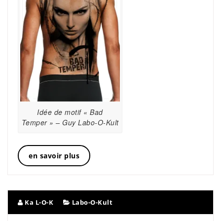
Idée de motif « Bad
Temper » – Guy Labo-O-Kult
en savoir plus
Ka L-O-K
Labo-O-Kult