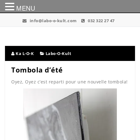
MENU
Skip
info@labo-o-kult.com
032 322 27 47
to
content
Ka L-O-K
Labo-O-Kult
Tombola d’été
Oyez, Oyez c’est reparti pour une nouvelle tombola!