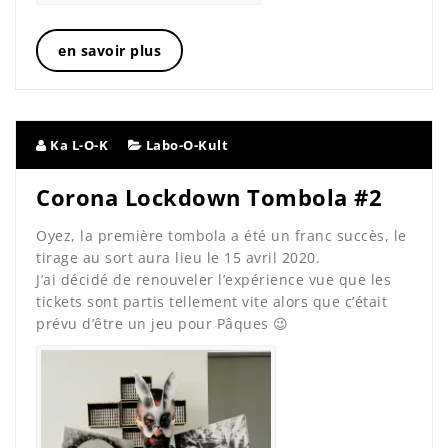
en savoir plus
Ka L-O-K
Labo-O-Kult
Corona Lockdown Tombola #2
Oyez, la première tombola a été un franc succès, le
tirage au sort aura lieu le 15 avril 2020.
J’ai décidé de renouveler l’expérience vue que les
tickets sont partis tellement vite alors que c’était
prévu d’être un jeu pour Pâques 😉