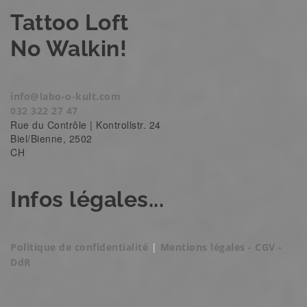
Tattoo Loft
No Walkin!
info@labo-o-kult.com
032 322 27 47
Rue du Contrôle | Kontrollstr. 24
Biel/Bienne
,
2502
CH
Infos légales...
Politique de confidentialité
|
Mentions légales - CGV -
DdR