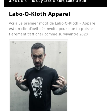
,
Ka L-O-K
Guy Labo-O-Kult
Labo-O-Kult
Labo-O-Kloth Apparel
Voilà Le premier motif de Labo-O-Kloth – Apparel
est un clin d’oeil désinvolte pour que tu puisses
fièrement t’afficher comme survivant/e 2020