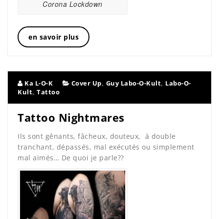
Corona Lockdown
en savoir plus
,
,
Ka L-O-K
Cover Up
Guy Labo-O-Kult
Labo-O-
,
Kult
Tattoo
Tattoo Nightmares
Ils sont gênants, fâcheux, douteux, à double
tranchant, dépassés, mal exécutés ou simplement
mal aimés… De quoi je parle??