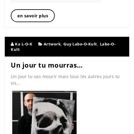
en savoir plus
,
,
Ka L-O-K
Artwork
Guy Labo-O-Kult
Labo-O-
Kult
Un jour tu mourras…
Un jour tu vas mourir mais tous les autres jours tu
vis…