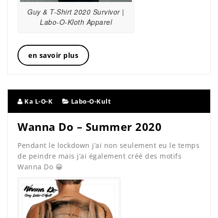
Guy & T-Shirt 2020 Survivor |
Labo-O-Kloth Apparel
en savoir plus
Ka L-O-K
Labo-O-Kult
Wanna Do – Summer 2020
Pendant le lockdown j’ai non seulement eu le temps
de peindre mais j’ai également créé des motifs
Wanna Do 😀