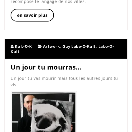
recompose le langage de nos villes.
en savoir plus
,
,
Ka L-O-K
Artwork
Guy Labo-O-Kult
Labo-O-
Kult
Un jour tu mourras…
Un jour tu vas mourir mais tous les autres jours tu
vis…