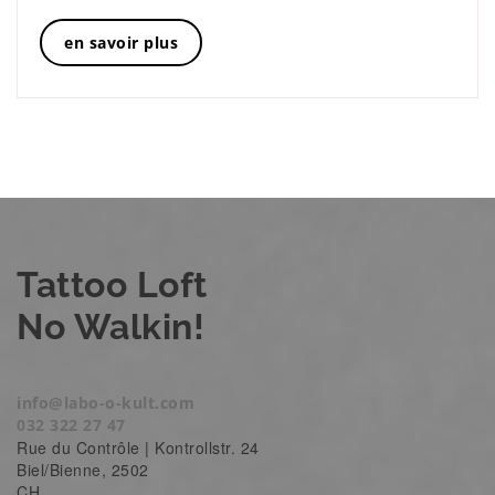
en savoir plus
Tattoo Loft
No Walkin!
info@labo-o-kult.com
032 322 27 47
Rue du Contrôle | Kontrollstr. 24
Biel/Bienne
,
2502
CH