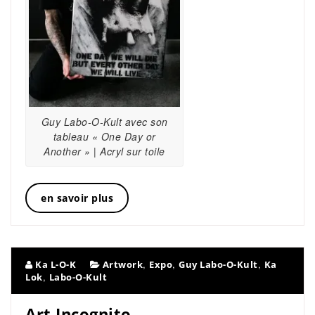
Guy Labo-O-Kult avec son
tableau « One Day or
Another » | Acryl sur toile
en savoir plus
,
,
,
Ka L-O-K
Artwork
Expo
Guy Labo-O-Kult
Ka
,
Lok
Labo-O-Kult
Art Incognito