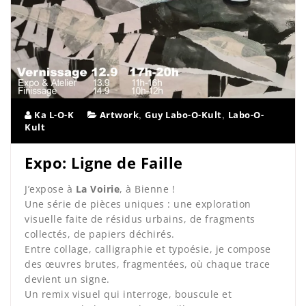
,
,
Ka L-O-K
Artwork
Guy Labo-O-Kult
Labo-O-
Kult
Expo: Ligne de Faille
J’expose à
La Voirie
, à Bienne !
Une série de pièces uniques : une exploration
visuelle faite de résidus urbains, de fragments
collectés, de papiers déchirés.
Entre collage, calligraphie et typoésie, je compose
des œuvres brutes, fragmentées, où chaque trace
devient un signe.
Un remix visuel qui interroge, bouscule et