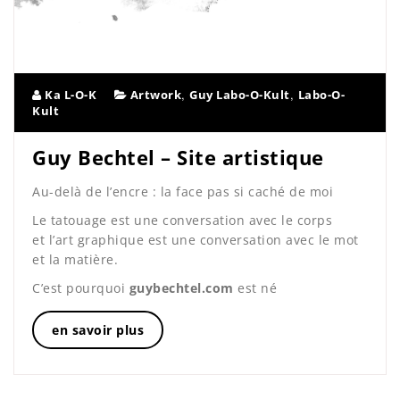
,
,
Ka L-O-K
Artwork
Guy Labo-O-Kult
Labo-O-
Kult
Guy Bechtel – Site artistique
Au-delà de l’encre : la face pas si caché de moi
Le tatouage est une conversation avec le corps
et l’art graphique est une conversation avec le mot
et la matière.
C’est pourquoi
guybechtel.com
est né
en savoir plus